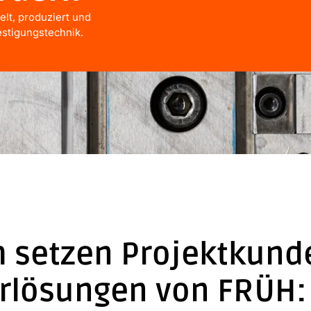
lt, produziert und
estigungstechnik.
 setzen Projektkund
rlösungen von FRÜH: