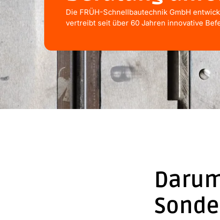
Die FRÜH-Schnellbautechnik GmbH entwicke
vertreibt seit über 60 Jahren innovative Bef
Darum
Sonde