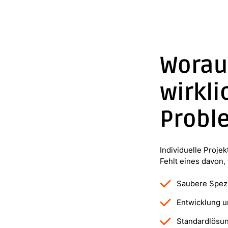
Worau
wirkl
Probl
Individuelle Proje
Fehlt eines davon,
Saubere Spezi
Entwicklung u
Standardlösun