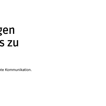
gen
s zu
ute Kommunikation.