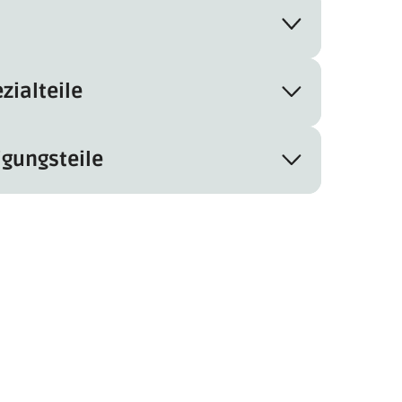
zialteile
igungsteile