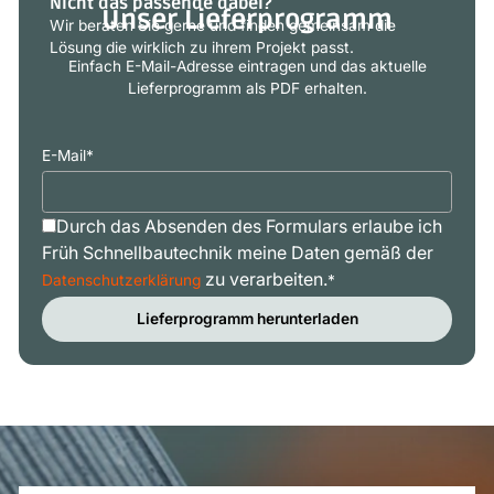
Nicht das passende dabei?
Unser Lieferprogramm
Wir beraten Sie gerne und finden gemeinsam die
Lösung die wirklich zu ihrem Projekt passt.
Einfach E-Mail-Adresse eintragen und das aktuelle
Lieferprogramm als PDF erhalten.
E-Mail
*
Durch das Absenden des Formulars erlaube ich
Früh Schnellbautechnik meine Daten gemäß der
zu verarbeiten.
Datenschutzerklärung
*
Lieferprogramm herunterladen